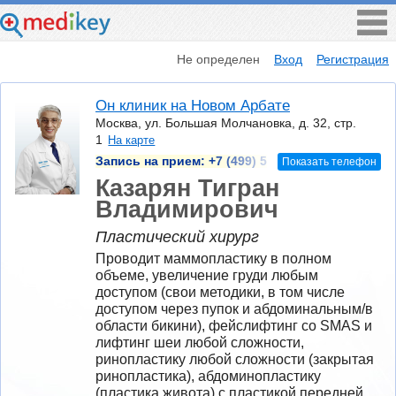
Не определен
Вход
Регистрация
Он клиник на Новом Арбате
Москва, ул. Большая Молчановка, д. 32, стр.
1
На карте
Запись на прием:
+7 (499) 5
Показать телефон
Казарян Тигран
Владимирович
Пластический хирург
Проводит маммопластику в полном 
объеме, увеличение груди любым 
доступом (свои методики, в том числе 
доступом через пупок и абдоминальным/в 
области бикини), фейслифтинг со SMAS и 
лифтинг шеи любой сложности, 
ринопластику любой сложности (закрытая 
ринопластика), абдоминопластику 
(пластика живота) с пластикой передней 