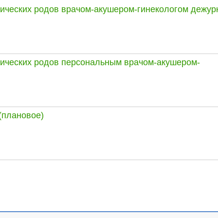
ических родов врачом-акушером-гинекологом дежур
ических родов персональным врачом-акушером-
(плановое)