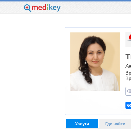
Т
А
Вр
Вр
Услуги
Где найти