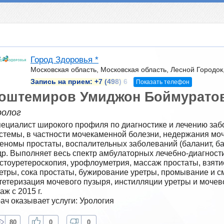
Город Здоровья *
Московская область, Московская область, Лесной Городок,
Запись на прием:
+7 (498) 6
Показать телефон
оштемиров Умиджон Боймурато
ролог
ециалист широкого профиля по диагностике и лечению заб
стемы, в частности мочекаменной болезни, недержания мочи,
еномы простаты, воспалительных заболеваний (баланит, ба
др. Выполняет весь спектр амбулаторных лечебно-диагности
стоуретероскопия, урофлоуметрия, массаж простаты, взятие
етры, сока простаты, бужирование уретры, промывание и см
тетеризация мочевого пузыря, инстилляции уретры и мочево
аж с 2015 г.
ач оказывает услуги: Урология
80
0
0