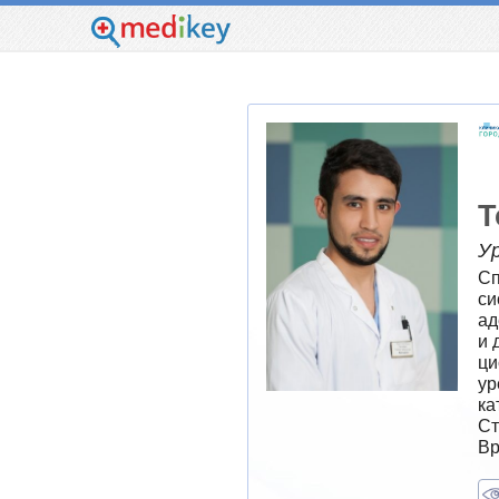
Т
У
Сп
си
ад
и 
ци
ур
ка
Ст
Вр