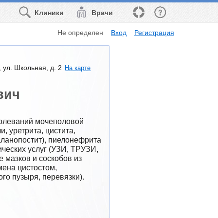
Клиники
Врачи
Не определен
Вход
Регистрация
 ул. Школьная, д. 2
На карте
вич
олеваний мочеполовой 
 уретрита, цистита, 
ланопостит), пиелонефрита 
ческих услуг (УЗИ, ТРУЗИ, 
 мазков и соскобов из 
ена цистостом, 
го пузыря, перевязки).