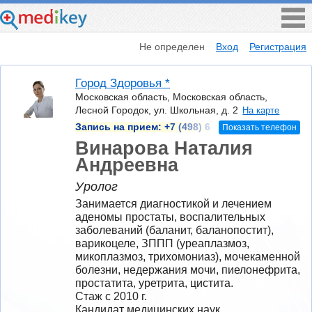
Не определен
Вход
Регистрация
Город Здоровья *
Московская область, Московская область,
Лесной Городок, ул. Школьная, д. 2
На карте
Запись на прием:
+7 (498) 6
Показать телефон
Винарова Наталия
Андреевна
Уролог
Занимается диагностикой и лечением 
аденомы простаты, воспалительных 
заболеваний (баланит, баланопостит), 
варикоцеле, ЗППП (уреаплазмоз, 
микоплазмоз, трихомониаз), мочекаменной 
болезни, недержания мочи, пиелонефрита, 
простатита, уретрита, цистита.
Стаж с 2010 г.
Кандидат медицинских наук