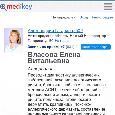
Не определен
Вход
Регистрация
Александрия Гагарина, 50 *
Нижегородская область, Нижний Новгород, пр-т
Гагарина, д. 50
На карте
Запись на прием:
+7 (831) 2
Показать телефон
Власова Елена
Витальевна
Аллерголог
Проводит диагностику аллергических 
заболеваний, лечение аллергического 
ринита, бронхиальной астмы, поллиноза 
методом АСИТ, лечение обострений 
бронхиальной астмы, аллергического 
ринита, поллиноза, атопического 
дерматита, крапивницы, токсико-
аллергического дерматита, составление 
индивидуального календаря прививок и 