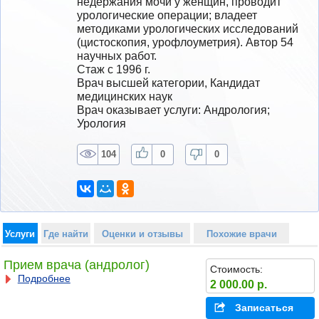
недержания мочи у женщин, проводит  
урологические операции; владеет 
методиками урологических исследований 
(цистоскопия, урофлоуметрия). Автор 54 
научных работ. 
Стаж с 1996 г.
Врач высшей категории, Кандидат 
медицинских наук
Врач оказывает услуги: Андрология; 
Урология
104
0
0
Услуги
Где найти
Оценки и отзывы
Похожие врачи
Прием врача (андролог)
Стоимость:
Подробнее
2 000.00 р.
Записаться