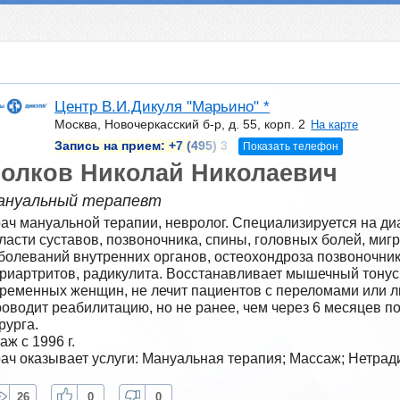
Центр В.И.Дикуля "Марьино" *
Москва, Новочеркасский б-р, д. 55, корп. 2
На карте
Запись на прием:
+7 (495) 3
Показать телефон
олков Николай Николаевич
ануальный терапевт
ач мануальной терапии, невролог. Специализируется на диа
ласти суставов, позвоночника, спины, головных болей, мигр
болеваний внутренних органов, остеохондроза позвоночник
риартритов, радикулита. Восстанавливает мышечный тонус.
ременных женщин, не лечит пациентов с переломами или л
оводит реабилитацию, но не ранее, чем через 6 месяцев по
рурга.
аж с 1996 г.
ач оказывает услуги: Мануальная терапия; Массаж; Нетра
26
0
0