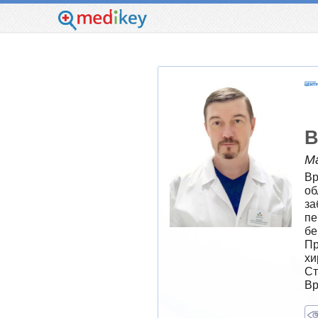
В
М
Вр
об
за
пе
бе
Пр
хи
Ст
Вр