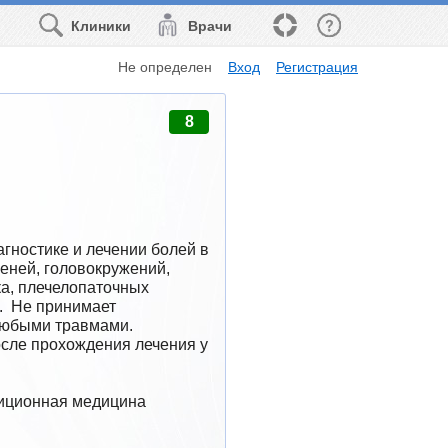
Клиники
Врачи
Не определен
Вход
Регистрация
8
гностике и лечении болей в 
еней, головокружений, 
а, плечелопаточных 
  Не принимает 
юбыми травмами. 
сле прохождения лечения у 
диционная медицина