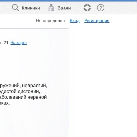
Клиники
Врачи
Не определен
Вход
Регистрация
д. 21
На карте
ружений, невралгий, 
дистой дистонии, 
аболеваний нервной 
ках.