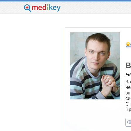
В
Н
За
не
эп
си
Ст
Вр