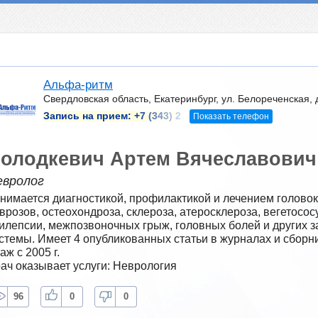
Альфа-ритм
Свердловская область, Екатеринбург, ул. Белореченская, 
Запись на прием:
+7 (343) 2
Показать телефон
олодкевич Артем Вячеславович
евролог
нимается диагностикой, профилактикой и лечением головок
врозов, остеохондроза, склероза, атеросклероза, вегетососу
илепсии, межпозвоночных грыж, головных болей и других з
стемы. Имеет 4 опубликованных статьи в журналах и сборни
аж с 2005 г.
ач оказывает услуги: Неврология
96
0
0