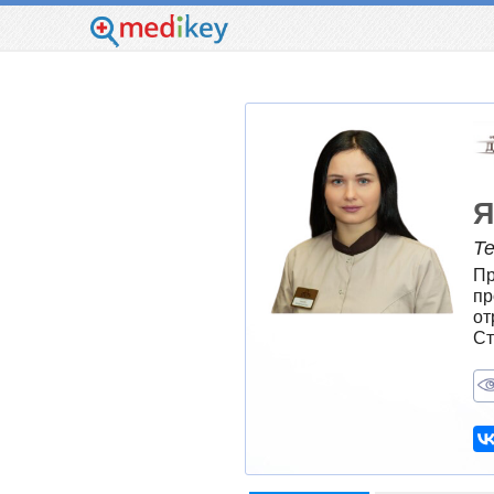
Я
Т
Пр
пр
от
Ст