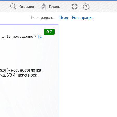
Клиники
Врачи
Не определен
Вход
Регистрация
9.7
, д. 15, помещение 7
На
п)- нос, носоглотка, 
а, УЗИ пазух носа, 