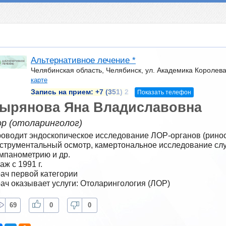
Альтернативное лечение *
Челябинская область, Челябинск, ул. Академика Королева
карте
Запись на прием:
+7 (351) 2
Показать телефон
ырянова Яна Владиславовна
ор (отоларинголог)
оводит эндоскопическое исследование ЛОР-​органов (риноско
струментальный осмотр, камертональное исследование слух
мпанометрию и др.
аж с 1991 г.
ач первой категории
ач оказывает услуги: Отоларингология (ЛОР)
69
0
0