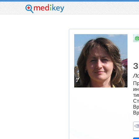
З
Л
Пр
ин
ти
Ст
Вр
Вр