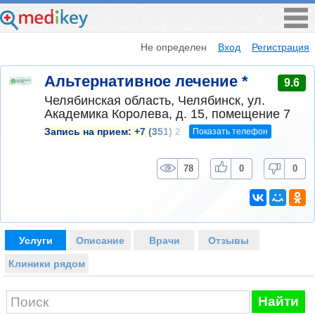
Не определен
Вход
Регистрация
Альтернативное лечение *
9.6
Челябинская область, Челябинск, ул.
Академика Королева, д. 15, помещение 7
Показать телефон
Запись на прием:
+7 (351) 2
78
0
0
Услуги
Описание
Врачи
Отзывы
Клиники рядом
Найти