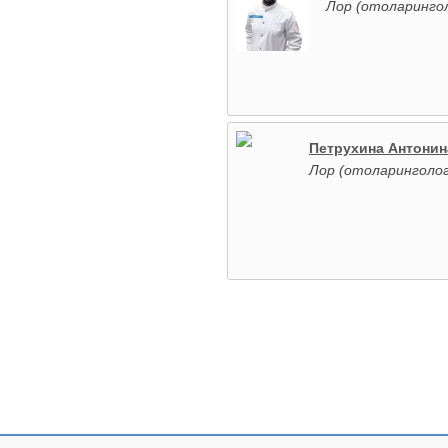
Лор (отоларинго
Петрухина Антонин
Лор (отоларинголог