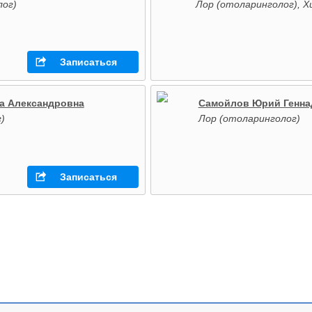
лог)
Лор (отоларинголог), Х
Записаться
а Александровна
Самойлов Юрий Генна
)
Лор (отоларинголог)
Записаться