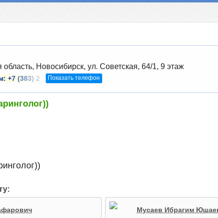
область, Новосибирск, ул. Советская, 64/1, 9 этаж
Показать телефон
м:
+7 (383) 2
аринголог))
ринголог))
гу:
афарович
Мусаев Ибрагим Юшае