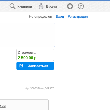
Клиники
Врачи
Не определен
Вход
Регистрация
Стоимость:
2 500.00 р.
Записаться
Арт.309337/Код 309337
вич