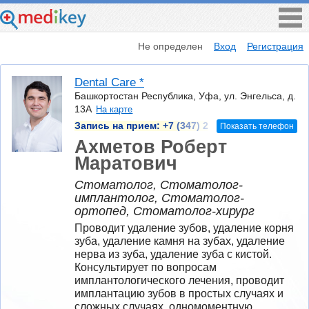
Не определен
Вход
Регистрация
Dental Care *
Башкортостан Республика, Уфа, ул. Энгельса, д.
13А
На карте
Запись на прием:
+7 (347) 2
Показать телефон
Ахметов Роберт
Маратович
Стоматолог, Стоматолог-
имплантолог, Стоматолог-
ортопед, Стоматолог-хирург
Проводит удаление зубов, удаление корня 
зуба, удаление камня на зубах, удаление 
нерва из зуба, удаление зуба с кистой. 
Консультирует по вопросам 
имплантологического лечения, проводит 
имплантацию зубов в простых случаях и 
сложных случаях, одномоментную 