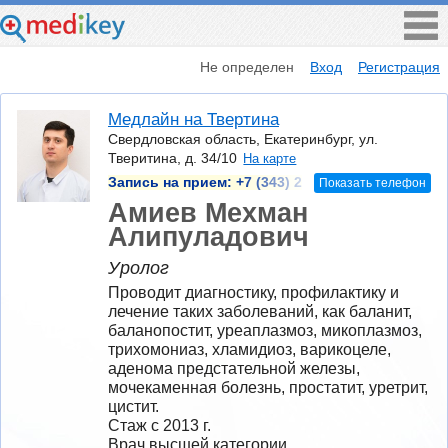
Не определен
Вход
Регистрация
Медлайн на Твертина
Свердловская область, Екатеринбург, ул.
Тверитина, д. 34/10
На карте
Запись на прием:
+7 (343) 2
Показать телефон
Амиев Мехман
Алипуладович
Уролог
Проводит диагностику, профилактику и 
лечение таких заболеваний, как баланит, 
баланопостит, уреаплазмоз, микоплазмоз, 
трихомониаз, хламидиоз, варикоцеле, 
аденома предстательной железы, 
мочекаменная болезнь, простатит, уретрит, 
цистит.
Стаж с 2013 г.
Врач высшей категории