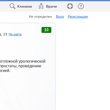
Клиники
Врачи
Не определен
Вход
Регистрация
10
д. 13
На карте
отложной урологической 
простаты; проведению 
огией.