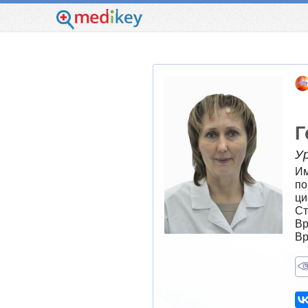
Г
У
Им
по
ци
Ст
Вр
Вр