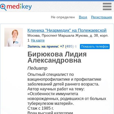
Не определен
Вход
Регистрация
Клиника "Ниармедик" на Полежаевской
Москва, Проспект Маршала Жукова, д. 38, корп.
1
На карте
Запись на прием:
+7 (495) 6
Показать телефон
Бирюкова Лидия
Александровна
Педиатр
Опытный специалист по 
вакцинопрофилактике и профилактике 
заболеваний детей раннего возраста. 
Автор научных работ на тему: 
«Особенности иммунитета 
новорожденных, родившихся от больных 
туберкулезом матерей».
Стаж с 1985 г.
Врач высшей категории