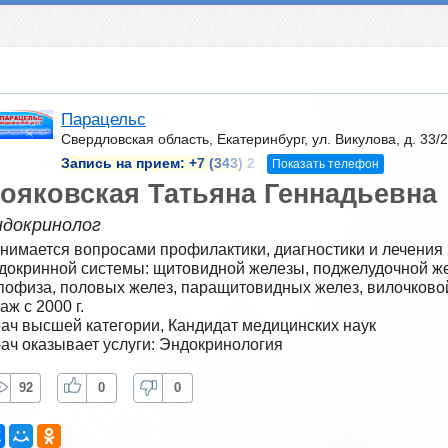
Парацельс
Свердловская область, Екатеринбург, ул. Викулова, д. 33/2
Запись на прием:
+7 (343) 2
Показать телефон
ояковская Татьяна Геннадьевна
ндокринолог
нимается вопросами профилактики, диагностики и лечения 
докринной системы: щитовидной железы, поджелудочной же
пофиза, половых желез, паращитовидных желез, вилочковой
аж с 2000 г.
ач высшей категории, Кандидат медицинских наук
ач оказывает услуги: Эндокринология
92
0
0