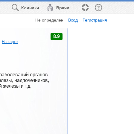
Клиники
Врачи
Не определен
Вход
Регистрация
8.9
На карте
заболеваний органов 
лезы, надпочечников, 
 железы и т.д.