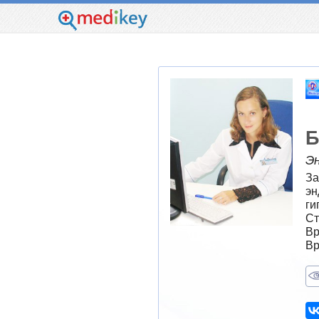
Б
Э
За
эн
ги
Ст
Вр
Вр