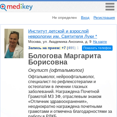
Не определен
Вход
Регистрация
Институт детской и взрослой
неврологии им. Святителя Луки *
Москва, ул. Академика Анохина, д. 9
На карте
Запись на прием:
+7 (495) 1
Показать телефон
Бологова Маргарита
Борисовна
Окулист (офтальмолог)
Офтальмолог, нейроофтальмолог, 
специалист по рефлексотерапии и 
остеопатии в лечении глазных 
заболеваний. Награждена Почетной 
Грамотой МЗ ЗФ, отраслевым знаком 
«Отличник здравоохранения», 
неоднократно награждена почетными 
грамотами и отмечена благодарностями за 
работу в РДКБ. 