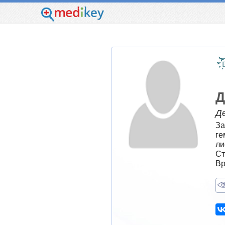
Д
Д
За
ге
ли
Ст
Вр