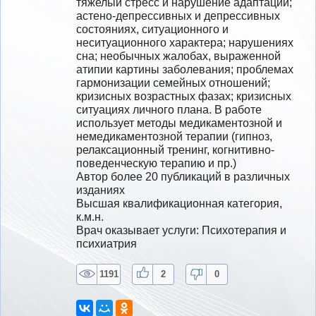
тяжелый стресс и нарушение адаптации;  
астено-депрессивных и депрессивных 
состояниях, ситуационного и 
неситуационного характера; нарушениях 
сна; необычных жалобах, выраженной 
атипии картины заболевания; проблемах 
гармонизации семейных отношений; 
кризисных возрастных фазах; кризисных 
ситуациях личного плана. В работе 
использует методы медикаментозной и 
немедикаментозной терапии (гипноз, 
релаксационный тренинг, когнитивно-
поведенческую терапию и пр.)

Автор более 20 публикаций в различных 
изданиях
Высшая квалификационная категория, 
к.м.н.
Врач оказывает услуги: Психотерапия и 
психиатрия
1191
2
0