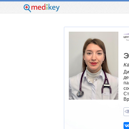
Э
К
Ди
де
па
со
Ст
Вр