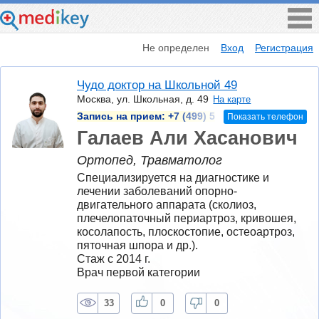
Не определен
Вход
Регистрация
Чудо доктор на Школьной 49
Москва, ул. Школьная, д. 49
На карте
Запись на прием:
+7 (499) 5
Показать телефон
Галаев Али Хасанович
Ортопед, Травматолог
Специализируется на диагностике и 
лечении заболеваний опорно-
двигательного аппарата (сколиоз, 
плечелопаточный периартроз, кривошея, 
косолапость, плоскостопие, остеоартроз, 
пяточная шпора и др.).
Стаж с 2014 г.
Врач первой категории
33
0
0