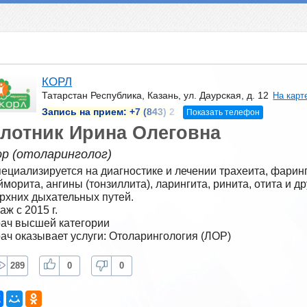
КОРЛ
Татарстан Республика, Казань, ул. Даурская, д. 12
На карт
Запись на прием:
+7 (843) 2
Показать телефон
лотник Ирина Олеговна
ор (отоларинголог)
ециализируется на диагностике и лечении трахеита, фарингит
йморита, ангины (тонзиллита), ларингита, ринита, отита и др
рхних дыхательных путей.
аж с 2015 г.
ач высшей категории
ач оказывает услуги: Отоларингология (ЛОР)
289
0
0