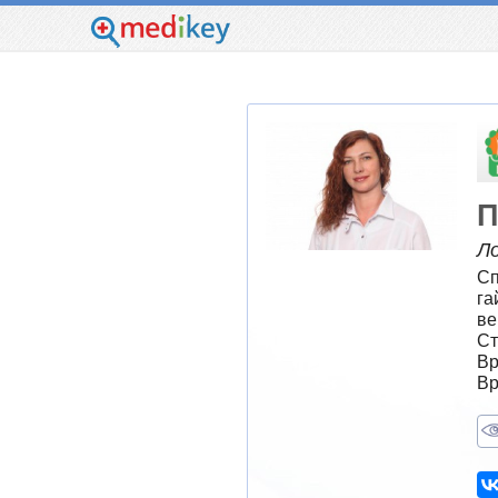
П
Л
Сп
га
ве
Ст
Вр
Вр