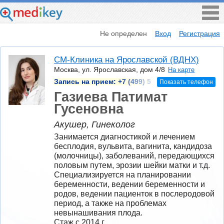
Не определен
Вход
Регистрация
СМ-Клиника на Ярославской (ВДНХ)
Москва, ул. Ярославская, дом 4/8
На карте
Запись на прием:
+7 (499) 5
Показать телефон
Газиева Патимат
Гусеновна
Акушер, Гинеколог
Занимается диагностикой и лечением 
бесплодия, вульвита, вагинита, кандидоза 
(молочницы), заболеваний, передающихся 
половым путем, эрозии шейки матки и т.д. 
Специализируется на планировании 
беременности, ведении беременности и 
родов, ведении пациенток в послеродовой 
период, а также на проблемах 
невынашивания плода.
Стаж с 2014 г.