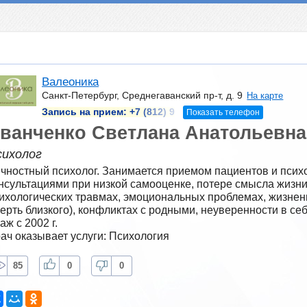
Валеоника
Санкт-Петербург, Среднегаванский пр-т, д. 9
На карте
Запись на прием:
+7 (812) 9
Показать телефон
ванченко Светлана Анатольевна
сихолог
чностный психолог. Занимается приемом пациентов и психо
нсультациями при низкой самооценке, потере смысла жизни
ихологических травмах, эмоциональных проблемах, жизненн
ерть близкого), конфликтах с родными, неуверенности в себе
аж с 2002 г.
ач оказывает услуги: Психология
85
0
0