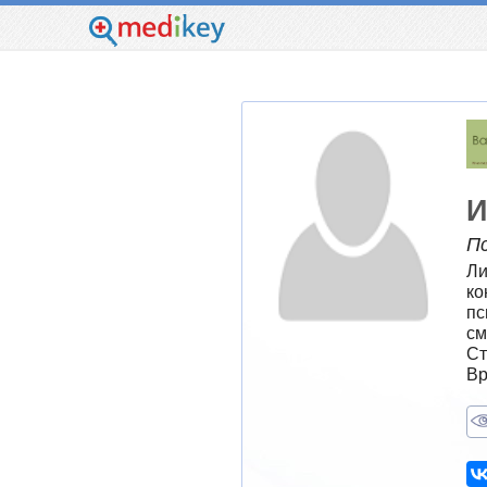
И
П
Ли
ко
пс
см
Ст
Вр