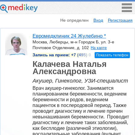
Не определен
Вход
Регистрация
Евромедклиник 24 Жулебино *
Москва, Люберцы, м-н Городок Б, ул. 3-е
Почтовое Отделение, д. 102
На карте
Запись на прием:
+7 (495) 0
Показать телефон
Калачева Наталья
Александровна
Акушер, Гинеколог, УЗИ-специалист
Врач акушер-гинеколог. Занимается 
планированием беременности, ведением 
беременности и родов, ведением 
пациенток в послеродовой период. Также 
проводит диагностику и лечение причин 
невынашивания беременности.  Проводит 
диагностику и лечение таких заболеваний, 
как бесплодие (различной этиологии), 
воспалительные заболевания (вульвит, 