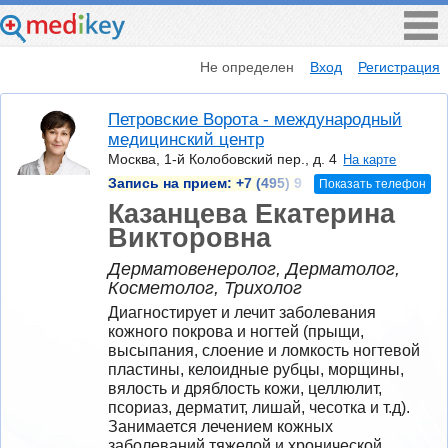
Не определен
Вход
Регистрация
Петровские Ворота - международный
медицинский центр
Москва, 1-й Колобовский пер., д. 4
На карте
Запись на прием:
+7 (495) 9
Показать телефон
Казанцева Екатерина
Викторовна
Дерматовенеролог, Дерматолог,
Косметолог, Трихолог
Диагностирует и лечит заболевания 
кожного покрова и ногтей (прыщи, 
высыпания, слоение и ломкость ногтевой 
пластины, келоидные рубцы, морщины, 
вялость и дряблость кожи, целлюлит, 
псориаз, дерматит, лишай, чесотка и т.д). 
Занимается лечением кожных 
заболеваний тяжелой и хронической 