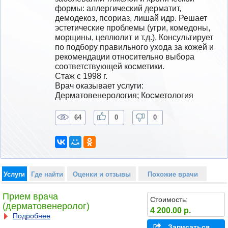
формы: аллергический дерматит, 
демодекоз, псориаз, лишай идр. Решает 
эстетические проблемы (угри, комедоны, 
морщины, целлюлит и т.д.). Консультирует 
по подбору правильного ухода за кожей и 
рекомендации относительно выбора 
соответствующей косметики.
Стаж с 1998 г.
Врач оказывает услуги: 
Дерматовенерология; Косметология
64
0
0
Услуги
Где найти
Оценки и отзывы
Похожие врачи
Прием врача
Стоимость:
(дерматовенеролог)
4 200.00 р.
Подробнее
Записаться