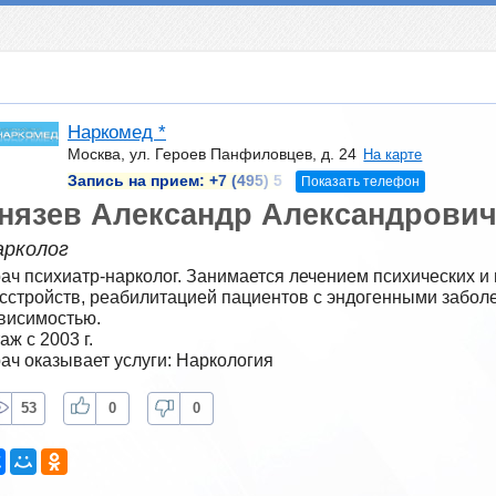
Наркомед *
Москва, ул. Героев Панфиловцев, д. 24
На карте
Запись на прием:
+7 (495) 5
Показать телефон
нязев Александр Александрови
арколог
ач психиатр-нарколог. Занимается лечением психических и 
сстройств, реабилитацией пациентов с эндогенными заболе
висимостью.
аж с 2003 г.
ач оказывает услуги: Наркология
53
0
0