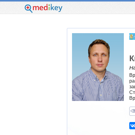
К
Н
Вр
ра
за
Ст
Вр