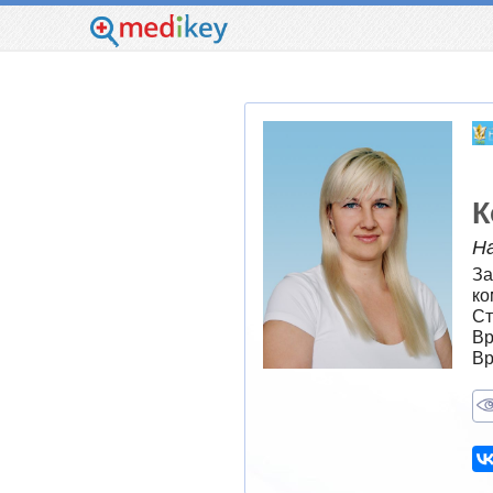
К
Н
За
ко
Ст
Вр
Вр