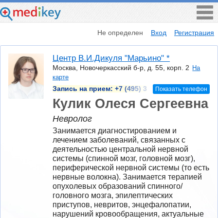
Не определен
Вход
Регистрация
Центр В.И.Дикуля "Марьино" *
Москва, Новочеркасский б-р, д. 55, корп. 2
На
карте
Запись на прием:
+7 (495) 3
Показать телефон
Кулик Олеся Сергеевна
Невролог
Занимается диагностированием и 
лечением заболеваний, связанных с 
деятельностью центральной нервной 
системы (спинной мозг, головной мозг), 
периферической нервной системы (то есть 
нервные волокна). Занимается терапией 
опухолевых образований спинного/
головного мозга, эпилептических 
приступов, невритов, энцефалопатии, 
нарушений кровообращения, актуальные 