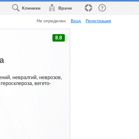
Клиники
Врачи
Не определен
Вход
Регистрация
8.8
а
ний, невралгий, неврозов, 
теросклероза, вегето-