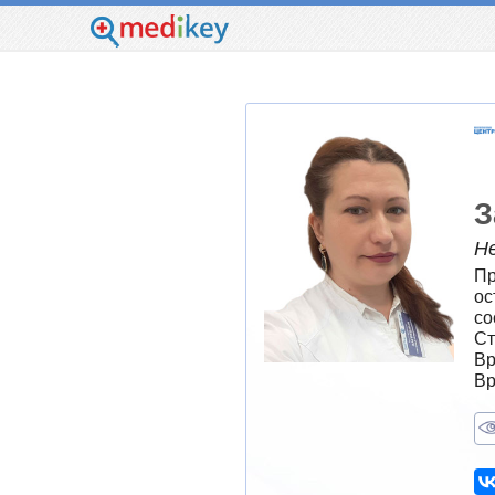
З
Н
Пр
ос
со
Ст
Вр
Вр