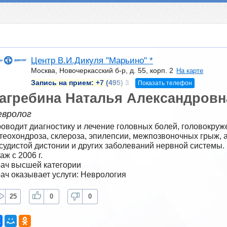
Центр В.И.Дикуля "Марьино" *
Москва, Новочеркасский б-р, д. 55, корп. 2
На карте
Запись на прием:
+7 (495) 3
Показать телефон
агребина Наталья Александровн
евролог
оводит диагностику и лечение головных болей, головокруже
теохондроза, склероза, эпилепсии, межпозвоночных грыж, а
судистой дистонии и других заболеваний нервной системы.
аж с 2006 г.
ач высшей категории
ач оказывает услуги: Неврология
25
0
0