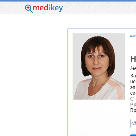
Н
Н
За
не
эп
си
Ст
Вр
Вр