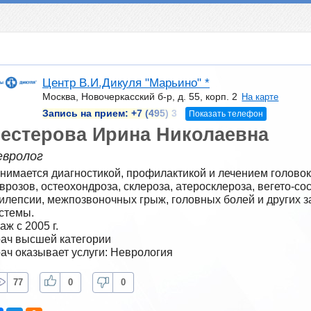
Центр В.И.Дикуля "Марьино" *
Москва, Новочеркасский б-р, д. 55, корп. 2
На карте
Запись на прием:
+7 (495) 3
Показать телефон
естерова Ирина Николаевна
евролог
нимается диагностикой, профилактикой и лечением головок
врозов, остеохондроза, склероза, атеросклероза, вегето-сос
илепсии, межпозвоночных грыж, головных болей и других з
стемы.
аж с 2005 г.
ач высшей категории
ач оказывает услуги: Неврология
77
0
0