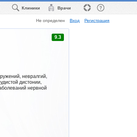
Клиники
Врачи
Не определен
Вход
Регистрация
9.3
ружений, невралгий, 
удистой дистонии, 
аболеваний нервной 