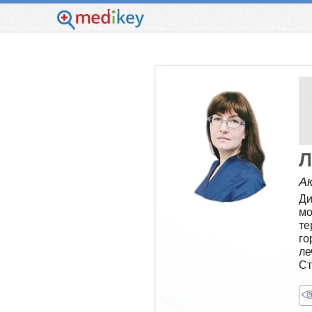
Л
А
Ди
мо
те
го
ле
Ст