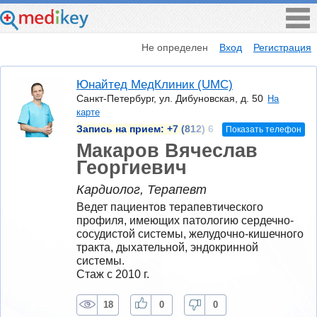
Не определен
Вход
Регистрация
Юнайтед МедКлиник (UMC)
Санкт-Петербург, ул. Дибуновская, д. 50
На
карте
Запись на прием:
+7 (812) 6
Показать телефон
Макаров Вячеслав
Георгиевич
Кардиолог, Терапевт
Ведет пациентов терапевтического 
профиля, имеющих патологию сердечно-
сосудистой системы, желудочно-кишечного 
тракта, дыхательной, эндокринной 
системы.	
Стаж с 2010 г.
18
0
0