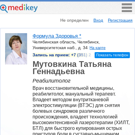
Не определен
Вход
Регистрация
Формула Здоровья *
Челябинская область, Челябинск,
Университетская наб., д. 34
На карте
Запись на прием:
+7 (351) 2
Показать телефон
Мутовкина Татьяна
Геннадьевна
Реабилитолог
Врач восстановительной медицины, 
реабилитолог, мануальный терапевт. 
Владеет методом внутритканевой 
электростимуляции (ВТЭС) для снятия 
болевых синдромов различного 
происхождения, владеет технологией 
высокоинтенсивной лазеротерапии (ХИЛТ, 
БТЛ) для быстрого купирования острых 
приступов боли в суставно-мышечном 