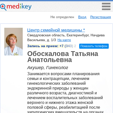
Не определен
Вход
Регистрация
Центр семейной медицины *
Свердловская область, Екатеринбург, Начдива
Васильева, д. 1/3
На карте
Запись на прием:
+7 (343) 2
Показать телефон
Обоскалова Татьяна
Анатольевна
Акушер, Гинеколог
Занимается вопросами планирования 
семьи и контрацепции, лечением 
гинекологических заболеваний 
эндокринной природы у женщин 
различного возраста, диагностикой и 
лечением воспалительных заболеваний 
верхнего и нижнего этажа женской 
половой сферы, реабилитацией после 
хирургических вмешательств на органах 