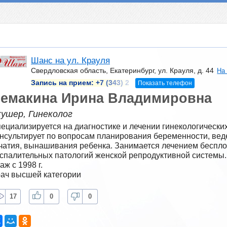
Шанс на ул. Крауля
Свердловская область, Екатеринбург, ул. Крауля, д. 44
На
Запись на прием:
+7 (343) 2
Показать телефон
емакина Ирина Владимировна
кушер, Гинеколог
ециализируется на диагностике и лечении гинекологических
нсультирует по вопросам планирования беременности, веде
чатия, вынашивания ребенка. Занимается лечением беспло
спалительных патологий женской репродуктивной системы.
аж с 1998 г.
ач высшей категории
17
0
0