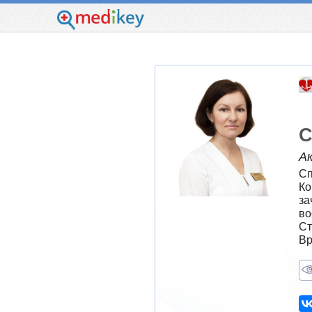
С
А
Сп
Ко
за
во
Ст
Вр