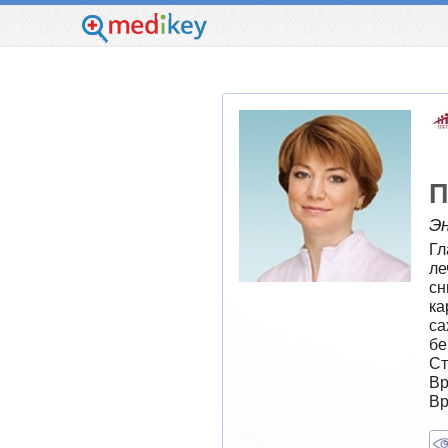
П
Э
Гл
ле
сн
ка
са
бе
Ст
Вр
Вр