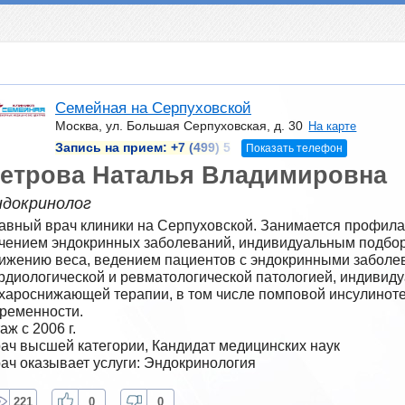
Семейная на Серпуховской
Москва, ул. Большая Серпуховская, д. 30
На карте
Запись на прием:
+7 (499) 5
Показать телефон
етрова Наталья Владимировна
ндокринолог
авный врач клиники на Серпуховской. Занимается профилакт
чением эндокринных заболеваний, индивидуальным подбор
ижению веса, ведением пациентов с эндокринными заболев
рдиологической и ревматологической патологией, индивиду
хароснижающей терапии, в том числе помповой инсулинотер
ременности.
аж с 2006 г.
ач высшей категории, Кандидат медицинских наук
ач оказывает услуги: Эндокринология
221
0
0