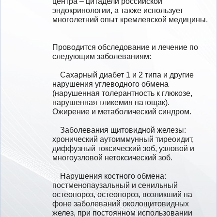
центра – цитадели российской 
эндокринологии, а также использует 
многолетний опыт кремлевской медицины. 
Проводится обследование и лечение по 
следующим заболеваниям:

    Сахарный диабет 1 и 2 типа и другие 
нарушения углеводного обмена 
(нарушенная толерантность к глюкозе, 
нарушенная гликемия натощак).

Ожирение и метаболический синдром. 

    Заболевания щитовидной железы: 
хронический аутоиммунный тиреоидит, 
диффузный токсический зоб, узловой и 
многоузловой нетоксический зоб.

    Нарушения костного обмена: 
постменопаузальный и сенильный 
остеопороз, остеопороз, возникший на 
фоне заболеваний околощитовидных 
желез, при постоянном использовании 