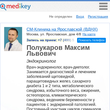
Не определен
Вход
Регистрация
СМ-Клиника на Ярославской (ВДНХ)
Москва, ул. Ярославская, дом 4/8
На карте
Запись на прием:
+7 (499) 5
Показать телефон
Полукаров Максим
Львович
Эндокринолог
Врач-эндокринолог, врач-диетолог. 
Занимается диагностикой и лечением 
заболеваний щитовидной, 
паращитовидных желез, сахарного 
диабета 1 и 2 типа, метаболического 
синдрома, избыточного веса, ожирения, 
остеопороза, климактерического 
синдрома, ведением беременности у 
пациентов с эндокринной патологией. 
Постоянный участник циклов семинаров, 