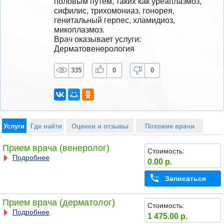
половым путем, таких как уреаплазмоз, 
сифилис, трихомониаз, гонорея, 
генитальный герпес, хламидиоз, 
микоплазмоз.
Врач оказывает услуги: 
Дерматовенерология
335
0
0
Услуги
Где найти
Оценки и отзывы
Похожие врачи
Прием врача (венеролог)
Стоимость:
Подробнее
0.00 р.
Записаться
Прием врача (дерматолог)
Стоимость:
Подробнее
1 475.00 р.