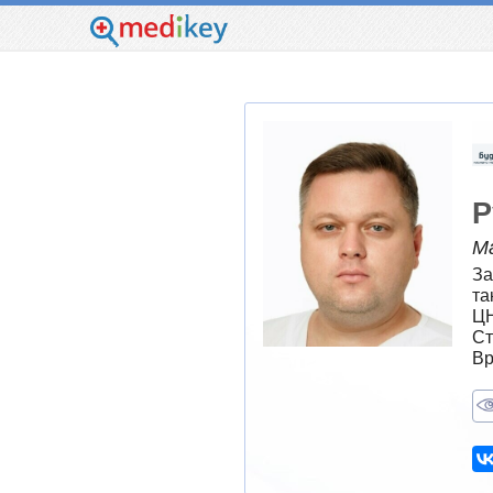
Р
М
За
та
Ц
Ст
Вр