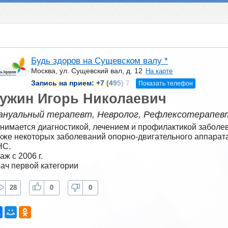
Будь здоров на Сущевском валу *
Москва, ул. Сущевский вал, д. 12
На карте
Запись на прием:
+7 (495) 7
Показать телефон
ужин Игорь Николаевич
ануальный терапевт, Невролог, Рефлексотерапев
нимается диагностикой, лечением и профилактикой заболев
кже некоторых заболеваний опорно-двигательного аппарата
НС.
аж с 2006 г.
ач первой категории
28
0
0