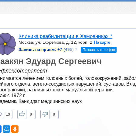
Клиника реабилитации в Хамовниках *
Москва, ул. Ефремова, д. 12, корп. 2
На карте
Запись на прием:
+7 (495) 7
Показать телефон
аакян Эдуард Сергеевич
ефлексотерапевт
нимается лечением головных болей, головокружений, забол
йного отдела, вегето-сосудистых нарушений, суставов. Влад
ропрактики, различных школ мануальной терапии.
аж с 1972 г.
адемик, Кандидат медицинских наук
19
0
0