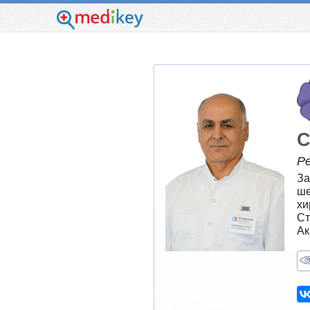
С
Р
За
ше
хи
Ст
Ак