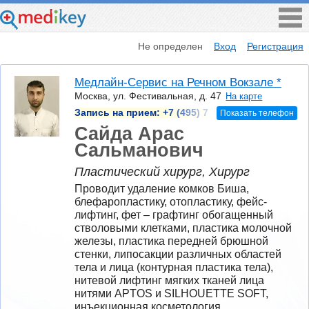
Не определен
Вход
Регистрация
Медлайн-Сервис на Речном Вокзале *
Москва, ул. Фестивальная, д. 47
На карте
Запись на прием:
+7 (495) 7
Показать телефон
Сайда Арас
Сальманович
Пластический хирург, Хирург
Проводит удаление комков Биша, 
блефаропластику, отопластику, фейс- 
лифтинг, фет – графтинг обогащенный 
стволовыми клетками, пластика молочной 
железы, пластика передней брюшной 
стенки, липосакции различных областей 
тела и лица (контурная пластика тела), 
нитевой лифтинг мягких тканей лица 
нитями APTOS и SILHOUETTE SOFT, 
инъекционная косметология 