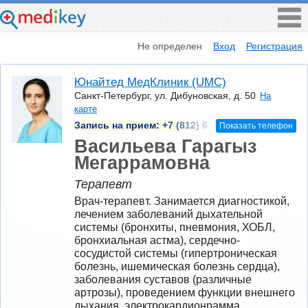
Не определен
Вход
Регистрация
Юнайтед МедКлиник (UMC)
Санкт-Петербург, ул. Дибуновская, д. 50
На
карте
Запись на прием:
+7 (812) 6
Показать телефон
Васильева Гарагыз
Мегаррамовна
Терапевт
Врач-терапевт. Занимается диагностикой, 
лечением заболеваний дыхательной 
системы (бронхиты, пневмония, ХОБЛ, 
бронхиальная астма), сердечно-
сосудистой системы (гипертроническая 
болезнь, ишемическая болезнь сердца), 
заболевания суставов (различные 
артрозы), проведением функции внешнего 
дыхания, электрокардионрамма, 