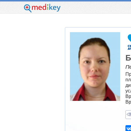
Б
П
Пр
пл
ди
ус
Вр
Вр