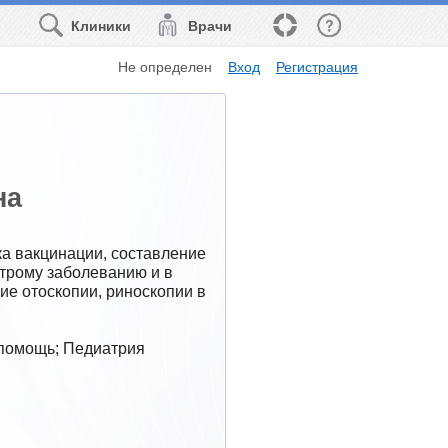
Клиники
Врачи
Не определен
Вход
Регистрация
на
а вакцинации, составление 
строму заболеванию и в 
е отоскопии, риноскопии в 
 помощь; Педиатрия