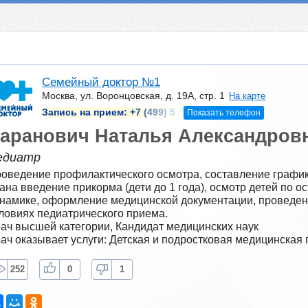
Семейный доктор №1
Москва, ул. Воронцовская, д. 19А, стр. 1
На карте
Запись на прием:
+7 (499) 5
Показать телефон
аранович Наталья Александров
едиатр
оведение профилактического осмотра, составление график
ана введение прикорма (дети до 1 года), осмотр детей по о
намике, оформление медицинской документации, проведени
ловиях педиатрического приема.
ач высшей категории, Кандидат медицинских наук
ач оказывает услуги: Детская и подростковая медицинская
252
0
1