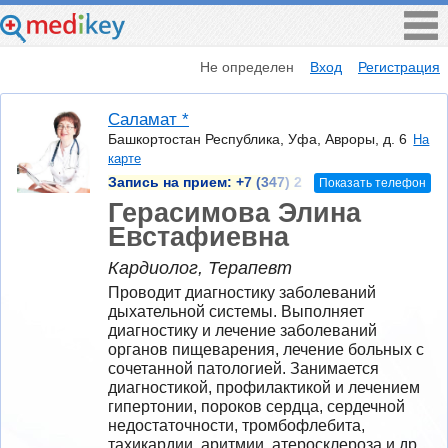
Не определен
Вход
Регистрация
Саламат *
Башкортостан Республика, Уфа, Авроры, д. 6
На
карте
Запись на прием:
+7 (347) 2
Показать телефон
Герасимова Элина
Евстафиевна
Кардиолог, Терапевт
Проводит диагностику заболеваний 
дыхательной системы. Выполняет 
диагностику и лечение заболеваний 
органов пищеварения, лечение больных с 
сочетанной патологией. Занимается 
диагностикой, профилактикой и лечением 
гипертонии, пороков сердца, сердечной 
недостаточности, тромбофлебита, 
тахикардии, аритмии, атеросклероза и др. 