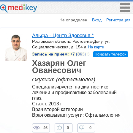
Не определен
Вход
Регистрация
Альфа - Центр Здоровья *
Ростовская область, Ростов-на-Дону, ул.
Социалистическая, д. 154 а
На карте
Запись на прием:
+7 (863) 3
Показать телефон
Хазарян Олег
Ованесович
Окулист (офтальмолог)
Специализируется на диагностике, 
лечении и профилактике заболеваний 
глаз.
Стаж с 2013 г.
Врач второй категории
Врач оказывает услуги: Офтальмология
46
0
0