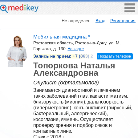
Не определен
Вход
Регистрация
Мобильная медицина *
Ростовская область, Ростов-на-Дону, ул. М.
Горького, д. 130
На карте
Запись на прием:
+7 (863) 2
Показать телефон
Топоркова Наталья
Александровна
Окулист (офтальмолог)
Занимается диагностикой и лечением 
таких заболеваний глаз, как астигматизм, 
близорукость (миопия), дальнозоркость 
(гиперметропия), конъюнктивит (вирусный, 
бактериальный, аллергический), 
косоглазие, ячмень. Осуществляет 
проверку зрения и подбор очков и 
контактных линз.
Стаж с 2018 г.