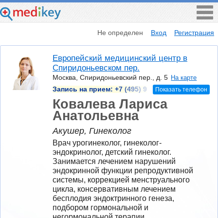
Не определен
Вход
Регистрация
Европейский медицинский центр в
Спиридоньевском пер.
Москва, Спиридоньевский пер., д. 5
На карте
Запись на прием:
+7 (495) 9
Показать телефон
Ковалева Лариса
Анатольевна
Акушер, Гинеколог
Врач урогинеколог, гинеколог-
эндокринолог, детский гинеколог. 
Занимается лечением нарушений 
эндокринной функции репродуктивной 
системы, коррекцией менструального 
цикла, консервативным лечением 
бесплодия эндоктринного генеза, 
подбором гормональной и 
негормональной терапии 